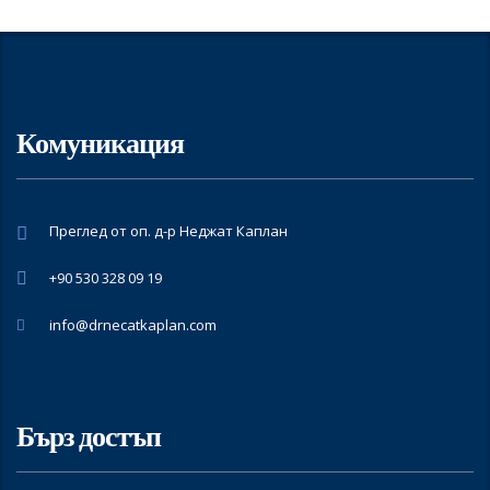
Комуникация
Преглед от оп. д-р Неджат Каплан
+90 530 328 09 19
info@drnecatkaplan.com
Бърз достъп