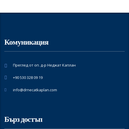
Комуникация
Преглед от оп. д-р Неджат Каплан
+90 530 328 09 19
info@drnecatkaplan.com
Бърз достъп