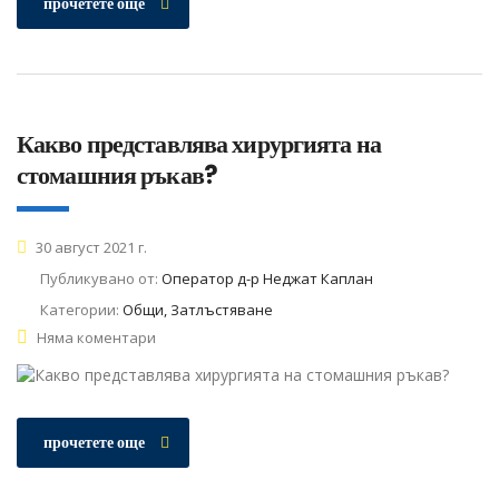
прочетете още
Какво представлява хирургията на
стомашния ръкав?
30 август 2021 г.
Публикувано от:
Оператор д-р Неджат Каплан
Категории:
Общи, Затлъстяване
Няма коментари
прочетете още