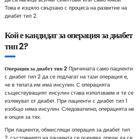
Това е изцяло свързано с процеса на развитие на
диабет тип 2.
Кой е кандидат за операция за диабет
тип 2?
Операция за диабет тип 2
Причината само пациенти
с диабет тип 2 да се подлагат на тази операция е,
че в телата им има инсулин. С операцията
съществуващият инсулин става използваем и те се
излекуват от диабет. При пациенти с диабет тип 1
изобщо няма инсулин. Следователно, операцията не
е опция за тях.
При пациенти, обмислящи операция за диабет тип
2, състоянието на пациента се оценява, преди да се