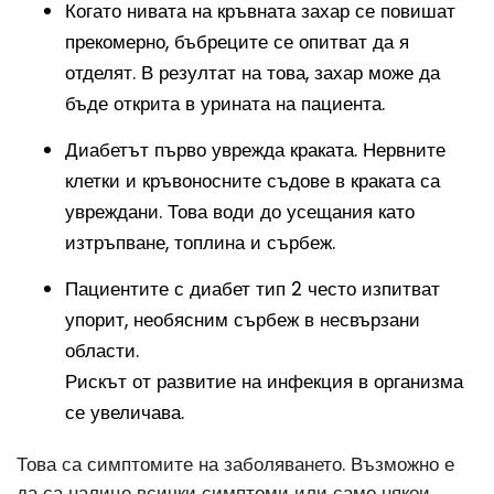
Когато нивата на кръвната захар се повишат
прекомерно, бъбреците се опитват да я
отделят. В резултат на това, захар може да
бъде открита в урината на пациента.
Диабетът първо уврежда краката. Нервните
клетки и кръвоносните съдове в краката са
увреждани. Това води до усещания като
изтръпване, топлина и сърбеж.
Пациентите с диабет тип 2 често изпитват
упорит, необясним сърбеж в несвързани
области.
Рискът от развитие на инфекция в организма
се увеличава.
Това са симптомите на заболяването. Възможно е
да са налице всички симптоми или само някои.