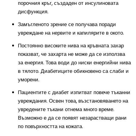
порочния кръг, създаден от инсулиновата
дисфункция.
Замъгленото зрение се получава поради
увреждане на нервите и капилярите в окото.
Постоянно високите нива на кръвната захар
показват, че захарта не може да се използва
за енергия. Това води до ниски енергийни нива
в тялото. Диабетиците обикновено са слаби и
уморени.
Пациентите с диабет изпитват повече тъканни
увреждания. Освен това, възстановяването на
увредените тъкани отнема много време.
Възможно е да се появят незарастващи рани
по повърхността на кожата.