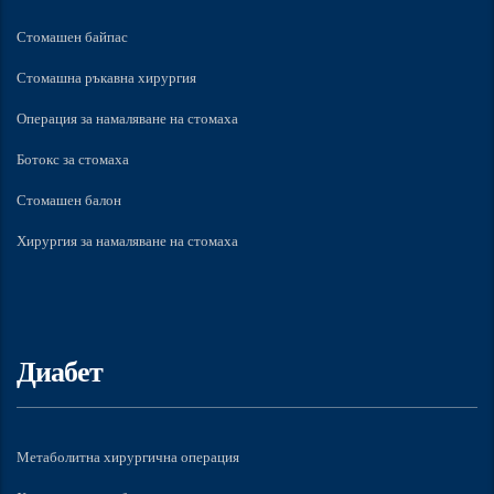
Стомашен байпас
Стомашна ръкавна хирургия
Операция за намаляване на стомаха
Ботокс за стомаха
Стомашен балон
Хирургия за намаляване на стомаха
Диабет
Метаболитна хирургична операция