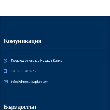
Комуникация
Преглед от оп. д-р Неджат Каплан
+90 530 328 09 19
info@drnecatkaplan.com
Бърз достъп