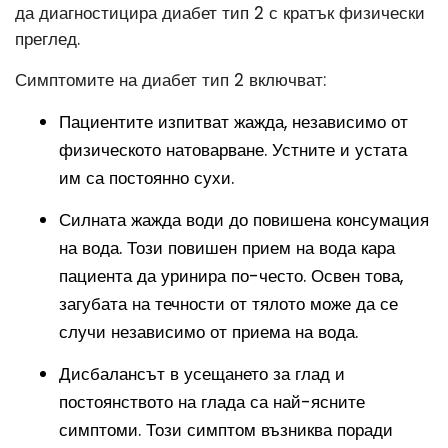
да диагностицира диабет тип 2 с кратък физически
преглед.
Симптомите на диабет тип 2 включват:
Пациентите изпитват жажда, независимо от
физическото натоварване. Устните и устата
им са постоянно сухи.
Силната жажда води до повишена консумация
на вода. Този повишен прием на вода кара
пациента да уринира по-често. Освен това,
загубата на течности от тялото може да се
случи независимо от приема на вода.
Дисбалансът в усещането за глад и
постоянството на глада са най-ясните
симптоми. Този симптом възниква поради