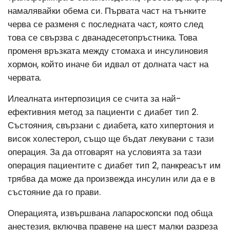
намалявайки обема си. Първата част на тънките
черва се разменя с последната част, която след
това се свързва с дванадесетопръстника. Това
променя връзката между стомаха и инсулиновия
хормон, който иначе би идвал от долната част на
червата.
Илеалната интерпозиция се счита за най-
ефективния метод за пациенти с диабет тип 2.
Състояния, свързани с диабета, като хипертония и
висок холестерол, също ще бъдат лекувани с тази
операция. За да отговарят на условията за тази
операция пациентите с диабет тип 2, панкреасът им
трябва да може да произвежда инсулин или да е в
състояние да го прави.
Операцията, извършвана лапароскопски под обща
анестезия, включва правене на шест малки разреза