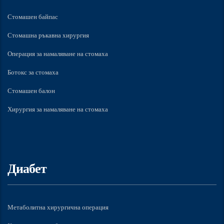
Стомашен байпас
Стомашна ръкавна хирургия
Операция за намаляване на стомаха
Ботокс за стомаха
Стомашен балон
Хирургия за намаляване на стомаха
Диабет
Метаболитна хирургична операция