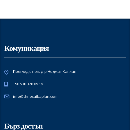
Комуникация
Преглед от оп. д-р Неджат Каплан
+90 530 328 09 19
info@drnecatkaplan.com
Бърз достъп