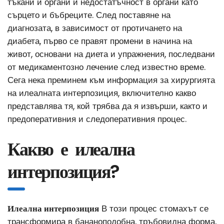
тъкани и органи и недостатъчност в органи като
сърцето и бъбреците. След поставяне на
диагнозата, в зависимост от протичането на
диабета, първо се правят промени в начина на
живот, основани на диета и упражнения, последвани
от медикаментозно лечение след известно време.
Сега нека преминем към информация за хирургията
на илеалната интерпозиция, включително какво
представлява тя, кой трябва да я извърши, както и
предоперативния и следоперативния процес.
Какво е илеална
интерпозиция?
Илеална интерпозиция
В този процес стомахът се
трансформира в бананоподобна, тръбовидна форма,