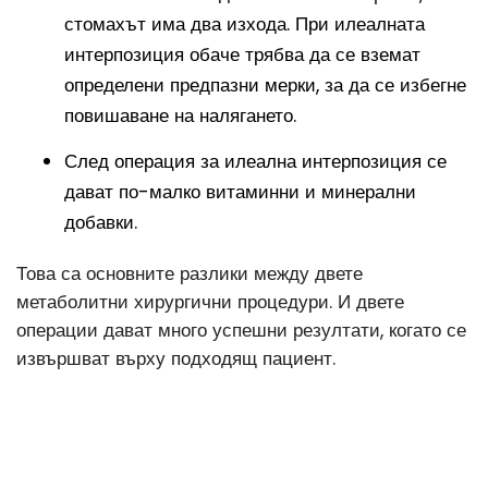
стомахът има два изхода. При илеалната
интерпозиция обаче трябва да се вземат
определени предпазни мерки, за да се избегне
повишаване на налягането.
След операция за илеална интерпозиция се
дават по-малко витаминни и минерални
добавки.
Това са основните разлики между двете
метаболитни хирургични процедури. И двете
операции дават много успешни резултати, когато се
извършват върху подходящ пациент.