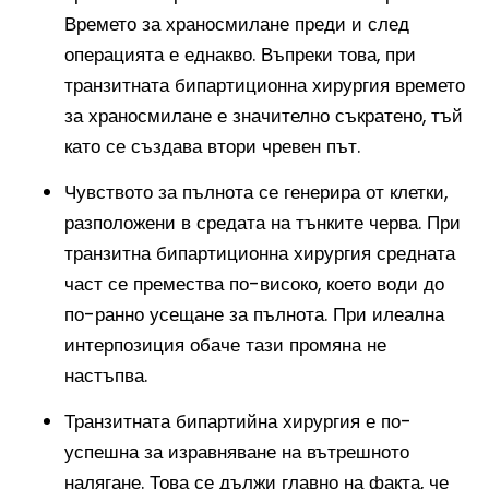
Времето за храносмилане преди и след
операцията е еднакво. Въпреки това, при
транзитната бипартиционна хирургия времето
за храносмилане е значително съкратено, тъй
като се създава втори чревен път.
Чувството за пълнота се генерира от клетки,
разположени в средата на тънките черва. При
транзитна бипартиционна хирургия средната
част се премества по-високо, което води до
по-ранно усещане за пълнота. При илеална
интерпозиция обаче тази промяна не
настъпва.
Транзитната бипартийна хирургия е по-
успешна за изравняване на вътрешното
налягане. Това се дължи главно на факта, че