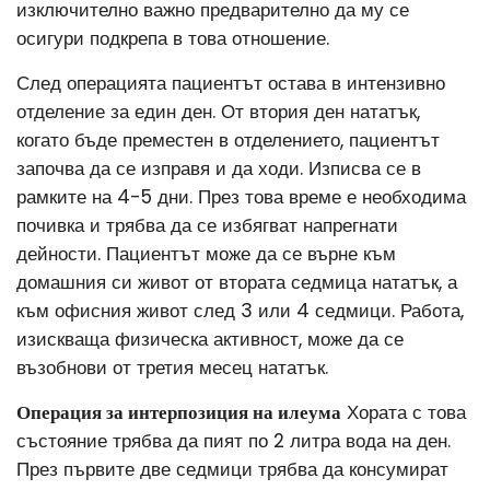
изключително важно предварително да му се
осигури подкрепа в това отношение.
След операцията пациентът остава в интензивно
отделение за един ден. От втория ден нататък,
когато бъде преместен в отделението, пациентът
започва да се изправя и да ходи. Изписва се в
рамките на 4-5 дни. През това време е необходима
почивка и трябва да се избягват напрегнати
дейности. Пациентът може да се върне към
домашния си живот от втората седмица нататък, а
към офисния живот след 3 или 4 седмици. Работа,
изискваща физическа активност, може да се
възобнови от третия месец нататък.
Операция за интерпозиция на илеума
Хората с това
състояние трябва да пият по 2 литра вода на ден.
През първите две седмици трябва да консумират