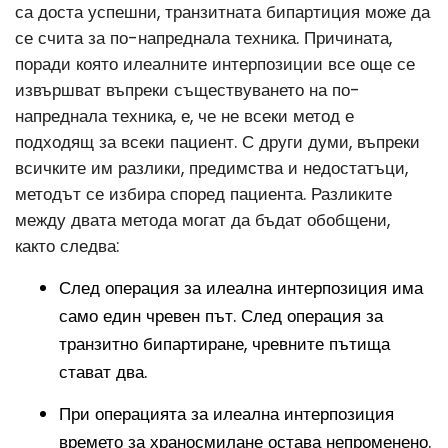
са доста успешни, транзитната бипартиция може да
се счита за по-напреднала техника. Причината,
поради която илеалните интерпозиции все още се
извършват въпреки съществуването на по-
напреднала техника, е, че не всеки метод е
подходящ за всеки пациент. С други думи, въпреки
всичките им разлики, предимства и недостатъци,
методът се избира според пациента. Разликите
между двата метода могат да бъдат обобщени,
както следва:
След операция за илеална интерпозиция има
само един чревен път. След операция за
транзитно бипартиране, чревните пътища
стават два.
При операцията за илеална интерпозиция
времето за храносмилане остава непроменено.