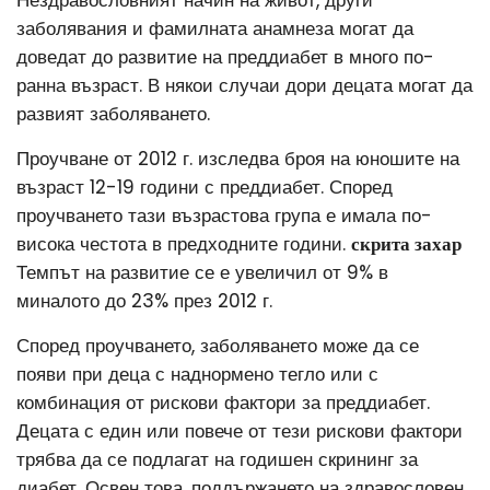
заболявания и фамилната анамнеза могат да
доведат до развитие на преддиабет в много по-
ранна възраст. В някои случаи дори децата могат да
развият заболяването.
Проучване от 2012 г. изследва броя на юношите на
възраст 12-19 години с преддиабет. Според
проучването тази възрастова група е имала по-
висока честота в предходните години.
скрита захар
Темпът на развитие се е увеличил от 9% в
миналото до 23% през 2012 г.
Според проучването, заболяването може да се
появи при деца с наднормено тегло или с
комбинация от рискови фактори за преддиабет.
Децата с един или повече от тези рискови фактори
трябва да се подлагат на годишен скрининг за
диабет. Освен това, поддържането на здравословен