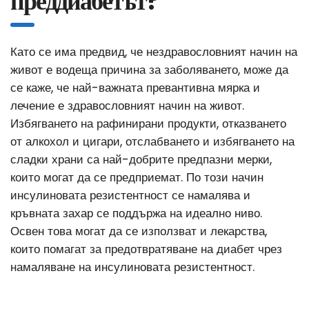
преддиабетът?
Като се има предвид, че нездравословният начин на
живот е водеща причина за заболяването, може да
се каже, че най-важната превантивна мярка и
лечение е здравословният начин на живот.
Избягването на рафинирани продукти, отказването
от алкохол и цигари, отслабването и избягването на
сладки храни са най-добрите предпазни мерки,
които могат да се предприемат. По този начин
инсулиновата резистентност се намалява и
кръвната захар се поддържа на идеално ниво.
Освен това могат да се използват и лекарства,
които помагат за предотвратяване на диабет чрез
намаляване на инсулиновата резистентност.