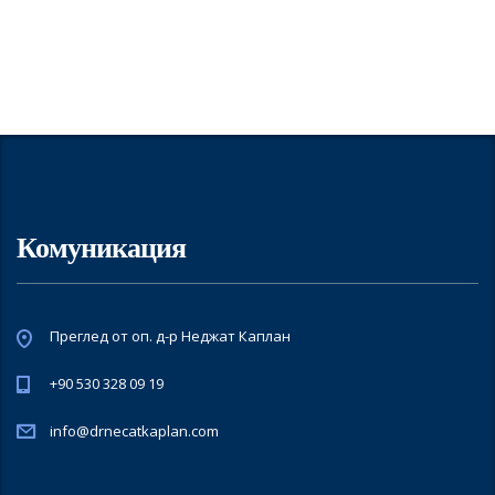
Комуникация
Преглед от оп. д-р Неджат Каплан
+90 530 328 09 19
info@drnecatkaplan.com