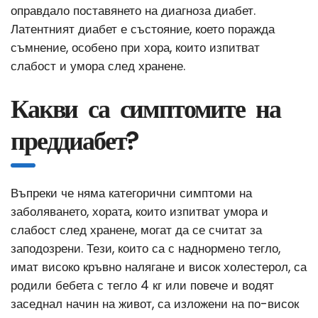
оправдало поставянето на диагноза диабет.
Латентният диабет е състояние, което поражда
съмнение, особено при хора, които изпитват
слабост и умора след хранене.
Какви са симптомите на
преддиабет?
Въпреки че няма категорични симптоми на
заболяването, хората, които изпитват умора и
слабост след хранене, могат да се считат за
заподозрени. Тези, които са с наднормено тегло,
имат високо кръвно налягане и висок холестерол, са
родили бебета с тегло 4 кг или повече и водят
заседнал начин на живот, са изложени на по-висок