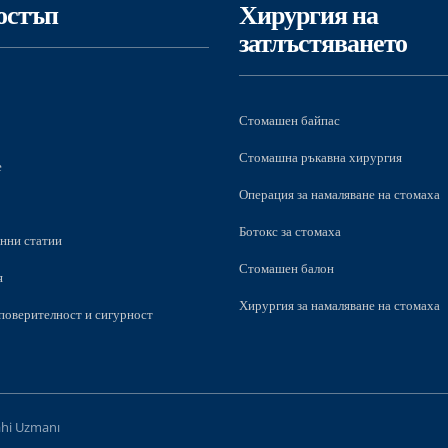
остъп
Хирургия на
затлъстяването
Стомашен байпас
Стомашна ръкавна хирургия
е
Операция за намаляване на стомаха
Ботокс за стомаха
нни статии
Стомашен балон
я
Хирургия за намаляване на стомаха
поверителност и сигурност
ahi Uzmanı