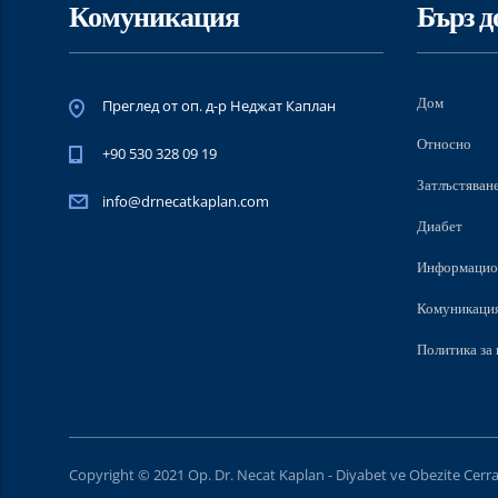
Комуникация
Бърз д
Дом
Преглед от оп. д-р Неджат Каплан
Относно
+90 530 328 09 19
Затлъстяван
info@drnecatkaplan.com
Диабет
Информацио
Комуникаци
Политика за 
Copyright © 2021 Op. Dr. Necat Kaplan - Diyabet ve Obezite Cerr