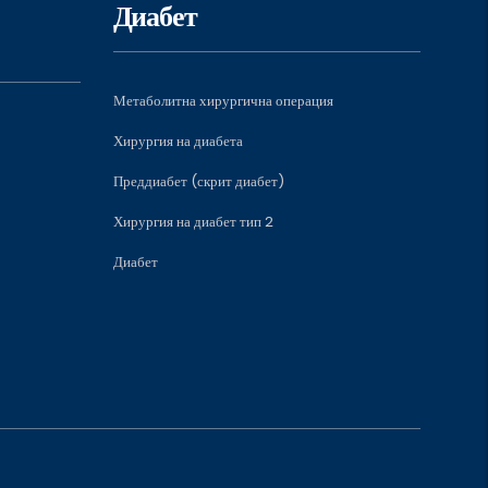
Диабет
Метаболитна хирургична операция
Хирургия на диабета
Преддиабет (скрит диабет)
Хирургия на диабет тип 2
Диабет