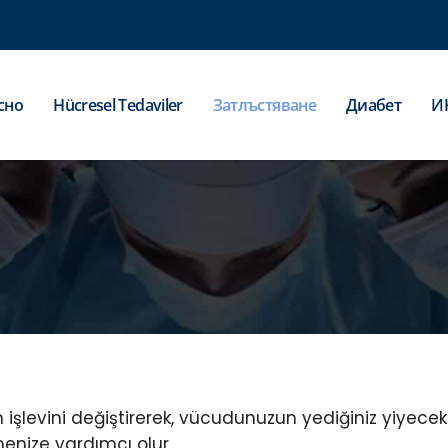
сно
Hücresel Tedaviler
Затлъстяване
Диабет
И
 işlevini değiştirerek, vücudunuzun yediğiniz yiyecekl
rmenize yardımcı olur.