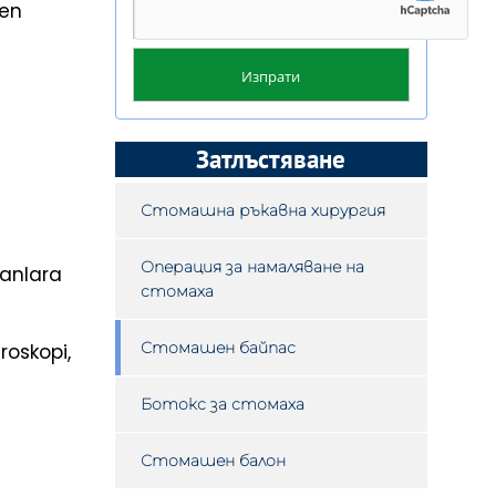
ten
Затлъстяване
Стомашна ръкавна хирургия
Операция за намаляване на
ganlara
стомаха
Стомашен байпас
roskopi,
Ботокс за стомаха
Стомашен балон