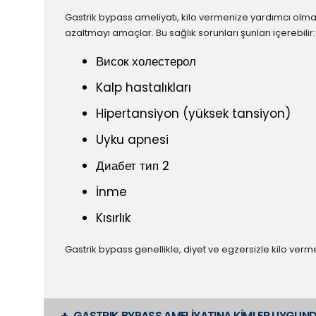
Gastrik bypass ameliyatı, kilo vermenize yardımcı olmanın y
azaltmayı amaçlar. Bu sağlık sorunları şunları içerebilir:
Висок холестерол
Kalp hastalıkları
Hipertansiyon (yüksek tansiyon)
Uyku apnesi
Диабет тип 2
İnme
Kısırlık
Gastrik bypass genellikle, diyet ve egzersizle kilo verm
GASTRIK BYPASS AMELİYATINA KİMLER UYGUND