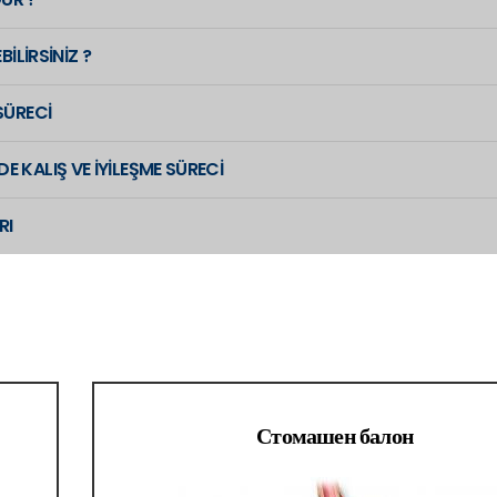
İLİRSİNİZ ?
SÜRECİ
 KALIŞ VE İYİLEŞME SÜRECİ
RI
Стомашен балон