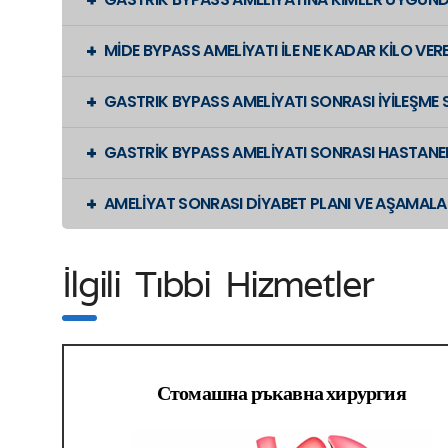
MİDE BYPASS AMELİYATI İLE NE KADAR KİLO VEREB
GASTRIK BYPASS AMELİYATI SONRASI İYİLEŞME 
GASTRİK BYPASS AMELİYATI SONRASI HASTANEDE
AMELİYAT SONRASI DİYABET PLANI VE AŞAMALA
İlgili Tıbbi Hizmetler
Стомашна ръкавна хирургия