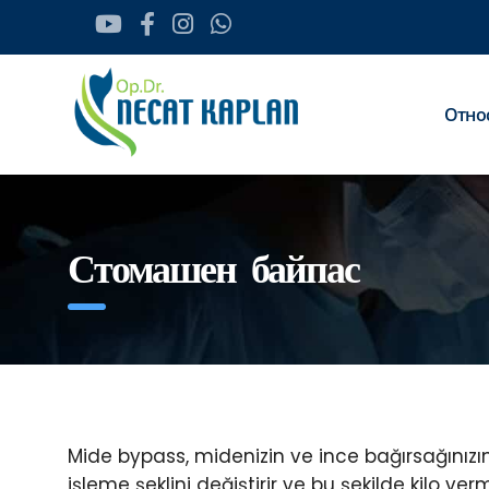
Отно
Стомашен байпас
Mide bypass, midenizin ve ince bağırsağınızın
işleme şeklini değiştirir ve bu şekilde kilo ve