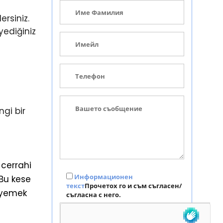
rsiniz.
yediğiniz
gi bir
 cerrahi
Информационен
 Bu kese
текст
Прочетох го и съм съгласен/
z yemek
съгласна с него.