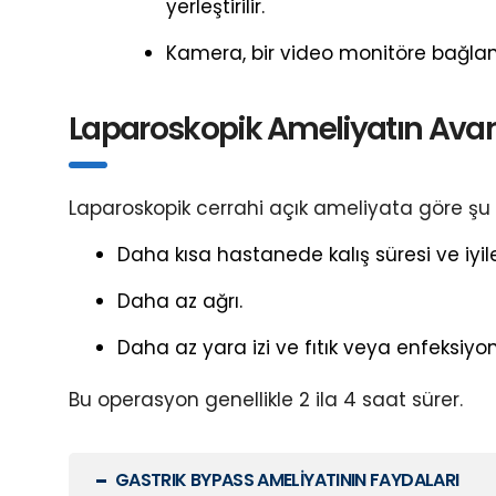
yerleştirilir.
Kamera, bir video monitöre bağlanır 
Laparoskopik Ameliyatın Avant
Laparoskopik cerrahi açık ameliyata göre şu 
Daha kısa hastanede kalış süresi ve iyil
Daha az ağrı.
Daha az yara izi ve fıtık veya enfeksiyon 
Bu operasyon genellikle 2 ila 4 saat sürer.
GASTRIK BYPASS AMELİYATININ FAYDALARI