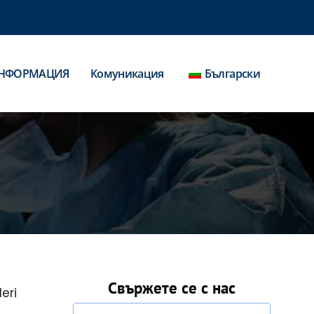
НФОРМАЦИЯ
Комуникация
Български
Свържете се с нас
eri