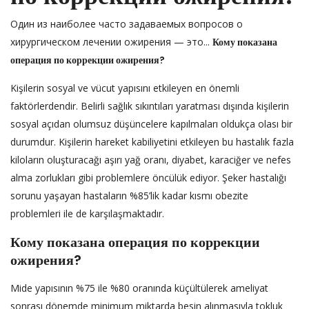
Один из наиболее часто задаваемых вопросов о
хирургическом лечении ожирения — это...
Кому показана
операция по коррекции ожирения?
Kişilerin sosyal ve vücut yapısını etkileyen en önemli
faktörlerdendir. Belirli sağlık sıkıntıları yaratması dışında kişilerin
sosyal açıdan olumsuz düşüncelere kapılmaları oldukça olası bir
durumdur. Kişilerin hareket kabiliyetini etkileyen bu hastalık fazla
kiloların oluşturacağı aşırı yağ oranı, diyabet, karaciğer ve nefes
alma zorlukları gibi problemlere öncülük ediyor. Şeker hastalığı
sorunu yaşayan hastaların %85’lik kadar kısmı obezite
problemleri ile de karşılaşmaktadır.
Кому показана операция по коррекции
ожирения?
Mide yapısının %75 ile %80 oranında küçültülerek ameliyat
sonrası dönemde minimum miktarda besin alınmasıyla tokluk