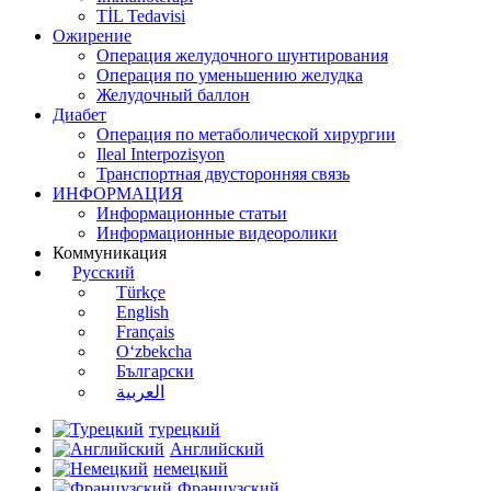
TİL Tedavisi
Ожирение
Операция желудочного шунтирования
Операция по уменьшению желудка
Желудочный баллон
Диабет
Операция по метаболической хирургии
Ileal Interpozisyon
Транспортная двусторонняя связь
ИНФОРМАЦИЯ
Информационные статьи
Информационные видеоролики
Коммуникация
Русский
Türkçe
English
Français
O‘zbekcha
Български
العربية
Турецкий
Английский
Немецкий
Французский