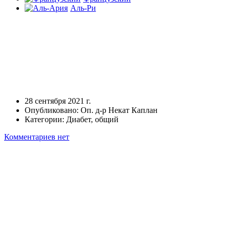
Аль-Ри
Что такое гипогликемия
(низкий уровень сахара в
крови)?
28 сентября 2021 г.
Опубликовано:
Оп. д-р Некат Каплан
Категории:
Диабет, общий
Комментариев нет