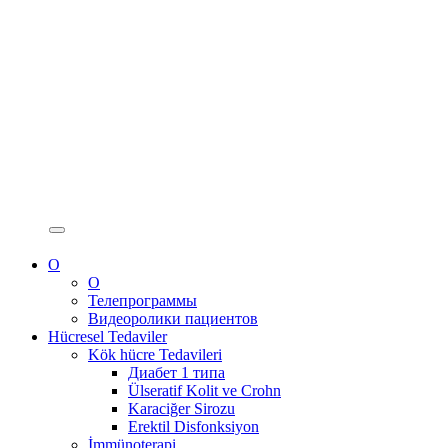
О
О
Телепрограммы
Видеоролики пациентов
Hücresel Tedaviler
Kök hücre Tedavileri
Диабет 1 типа
Ülseratif Kolit ve Crohn
Karaciğer Sirozu
Erektil Disfonksiyon
İmmünoterapi