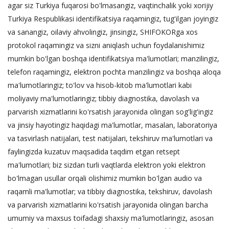
agar siz Turkiya fuqarosi bo'lmasangiz, vaqtinchalik yoki xorijiy
Turkiya Respublikasi identifikatsiya raqamingiz, tug'ilgan joyingiz
va sanangiz, oilaviy ahvolingiz, jinsingiz, SHIFOKORga xos
protokol raqamingiz va sizni aniqlash uchun foydalanishimiz
mumkin bo'lgan boshqa identifikatsiya ma'lumotlari; manzilingiz,
telefon raqamingiz, elektron pochta manzilingiz va boshqa aloqa
ma'lumotlaringiz; to'lov va hisob-kitob ma'lumotlari kabi
moliyaviy ma'lumotlaringiz; tibbiy diagnostika, davolash va
parvarish xizmatlarini ko'rsatish jarayonida olingan sog'lig'ingiz
va jinsiy hayotingiz haqidagi ma'lumotlar, masalan, laboratoriya
va tasvirlash natijalari, test natijalari, tekshiruv ma'lumotlari va
faylingizda kuzatuv maqsadida taqdim etgan retsept
ma'lumotlari; biz sizdan turli vaqtlarda elektron yoki elektron
bo'lmagan usullar orqali olishimiz mumkin bo'lgan audio va
raqamli ma'lumotlar; va tibbiy diagnostika, tekshiruv, davolash
va parvarish xizmatlarini ko'rsatish jarayonida olingan barcha
umumiy va maxsus toifadagi shaxsiy ma'lumotlaringiz, asosan