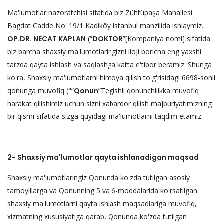
Ma'lumotlar nazoratchisi sifatida biz Zühtüpaşa Mahallesi
Bagdat Cadde No: 19/1 Kadiköy Istanbul manzilida ishlaymiz.
OP.DR. NECAT KAPLAN
(“
DOKTOR
”[Kompaniya nomi] sifatida
biz barcha shaxsiy ma'lumotlaringizni iloji boricha eng yaxshi
tarzda qayta ishlash va saqlashga katta e'tibor beramiz. Shunga
ko'ra, Shaxsiy ma'lumotlarni himoya qilish to'g'risidagi 6698-sonli
qonunga muvofiq ("“
Qonun
”Tegishli qonunchilikka muvofiq
harakat qilishimiz uchun sizni xabardor qilish majburiyatimizning
bir qismi sifatida sizga quyidagi ma'lumotlarni taqdim etamiz.
2- Shaxsiy ma'lumotlar qayta ishlanadigan maqsad
Shaxsiy ma'lumotlaringiz Qonunda ko'zda tutilgan asosiy
tamoyillarga va Qonunning 5 va 6-moddalarida ko'rsatilgan
shaxsiy ma'lumotlarni qayta ishlash maqsadlariga muvofiq,
xizmatning xususiyatiga qarab, Qonunda ko'zda tutilgan