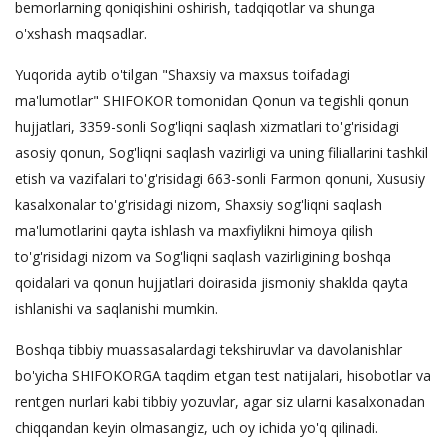
bemorlarning qoniqishini oshirish, tadqiqotlar va shunga
o'xshash maqsadlar.
Yuqorida aytib o'tilgan "Shaxsiy va maxsus toifadagi
ma'lumotlar" SHIFOKOR tomonidan Qonun va tegishli qonun
hujjatlari, 3359-sonli Sog'liqni saqlash xizmatlari to'g'risidagi
asosiy qonun, Sog'liqni saqlash vazirligi va uning filiallarini tashkil
etish va vazifalari to'g'risidagi 663-sonli Farmon qonuni, Xususiy
kasalxonalar to'g'risidagi nizom, Shaxsiy sog'liqni saqlash
ma'lumotlarini qayta ishlash va maxfiylikni himoya qilish
to'g'risidagi nizom va Sog'liqni saqlash vazirligining boshqa
qoidalari va qonun hujjatlari doirasida jismoniy shaklda qayta
ishlanishi va saqlanishi mumkin.
Boshqa tibbiy muassasalardagi tekshiruvlar va davolanishlar
bo'yicha SHIFOKORGA taqdim etgan test natijalari, hisobotlar va
rentgen nurlari kabi tibbiy yozuvlar, agar siz ularni kasalxonadan
chiqqandan keyin olmasangiz, uch oy ichida yo'q qilinadi.