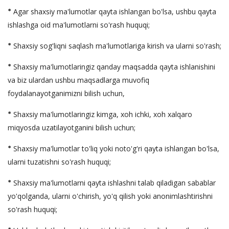
*
Agar shaxsiy ma'lumotlar qayta ishlangan bo'lsa, ushbu qayta
ishlashga oid ma'lumotlarni so'rash huquqi;
*
Shaxsiy sog'liqni saqlash ma'lumotlariga kirish va ularni so'rash;
*
Shaxsiy ma'lumotlaringiz qanday maqsadda qayta ishlanishini
va biz ulardan ushbu maqsadlarga muvofiq
foydalanayotganimizni bilish uchun,
*
Shaxsiy ma'lumotlaringiz kimga, xoh ichki, xoh xalqaro
miqyosda uzatilayotganini bilish uchun;
*
Shaxsiy ma'lumotlar to'liq yoki noto'g'ri qayta ishlangan bo'lsa,
ularni tuzatishni so'rash huquqi;
*
Shaxsiy ma'lumotlarni qayta ishlashni talab qiladigan sabablar
yo'qolganda, ularni o'chirish, yo'q qilish yoki anonimlashtirishni
so'rash huquqi;