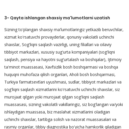
3- Qayta ishlangan shaxsiy ma'lumotlarni uzatish
Sizning to'plangan shaxsiy ma'lumotlaringiz yetkazib beruvchilar,
xizmat ko'rsatuvchi provayderlar, qonuniy vakolatli uchinchi
shaxslar, Sog'liqni saqlash vazirligi, uning filiallari va oilaviy
tibbiyot markazlari, xususiy sug'urta kompaniyalari (sog'liqni
saqlash, pensiya va hayotni sug'urtalash va boshqalar), Ijtimoiy
ta'minot muassasasi, Xavfsizlik bosh boshqarmasi va boshqa
huquqni muhofaza qilish organlari, Aholi bosh boshqarmasi,
Turkiya farmatsevtlari uyushmasi, sudlar, tibbiyot markazlari va
sog'liqni saqlash xizmatlarini ko'rsatuvchi uchinchi shaxslar, siz
murojaat qilgan yoki murojaat qilgan sog'liqni saqlash
muassasasi, sizning vakolatli vakillaringiz, siz bog'langan va/yoki
ishlaydigan muassasa, biz maslahat xizmatlarini oladigan
uchinchi shaxslar, tartibga solish va nazorat muassasalari va
rasmiy organlar, tibbiy diagnostika bo'yicha hamkorlik qiladigan