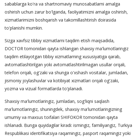
sabablarga ko'ra va shartnomaviy munosabatlarni amalga
oshirish uchun zarur bo'lganda, faoliyatimizni amalga oshirish,
xizmatlarimizni boshqarish va takomillashtirish doirasida
to'planishi mumkin.
Sizga xavfsiz tibbiy xizmatlarni taqdim etish maqsadida,
DOCTOR tomonidan qayta ishlangan shaxsiy ma'lumotlaringiz
taqdim etilayotgan tibbiy xizmatlarning xususiyatiga qarab,
avtomatlashtirilgan yoki avtomatlashtirilmagan usullar orqali,
telefon orqali, og'zaki va shunga o'xshash vositalar, jumladan,
jismoniy joylashuvlar va kotibiyat xizmatlari orqali og'zaki,
yozma va vizual formatlarda to'planadi.
Shaxsiy ma'lumotlaringiz, jumladan, sog'liqni saqlash
ma'lumotlaringiz, shuningdek, shaxsiy ma'lumotlaringizning
umumiy va maxsus toifalari SHIFOKOR tomonidan qayta
ishlanadi. Bunga quyidagilar kiradi: ismingiz, familiyangiz, Turkiya
Respublikasi identifikatsiya raqamingiz, pasport raqamingiz yoki