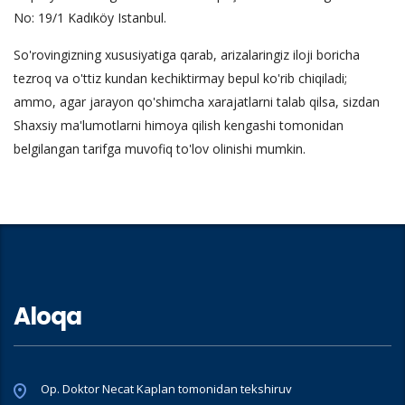
No: 19/1 Kadıköy Istanbul.
So'rovingizning xususiyatiga qarab, arizalaringiz iloji boricha
tezroq va o'ttiz kundan kechiktirmay bepul ko'rib chiqiladi;
ammo, agar jarayon qo'shimcha xarajatlarni talab qilsa, sizdan
Shaxsiy ma'lumotlarni himoya qilish kengashi tomonidan
belgilangan tarifga muvofiq to'lov olinishi mumkin.
Aloqa
Op. Doktor Necat Kaplan tomonidan tekshiruv