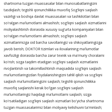
shartnoma tuzgan muassasalar bilan munosabatlaringizni
tasdiqlash; tegishli qonunchilikka muvofiq Sog'liqni saqlash
vazirligi va boshqa davlat muassasalari va tashkilotlari bilan
so'ralgan ma'lumotlarni almashish; sog'liqni saqlash xizmatlarini
moliyalashtirish doirasida xususiy sug'urta kompaniyalari bilan
so'ralgan ma'lumotlarni almashish; sog'liqni saqlash
xizmatlarimizga oid barcha savollaringiz va shikoyatlaringizga
javob berish; DOKTOR tizimlari va ilovalarining ma'lumotlar
xavfsizligi doirasida barcha zarur texnik va ma'muriy choralarni
ko'rish; sizga taqdim etadigan sog'liqni saqlash xizmatlarini
rivojlantirish va takomillashtirish maqsadida sog'liqni saqlash
ma'lumotlaringizdan foydalanishingizni tahlil qilish va sog'liqni
saqlash ma'lumotlaringizni saqlash; tegishli qonunchilikka
muvofiq saqlanishi kerak bo'lgan sog'liqni saqlash
ma'lumotlaringiz haqidagi ma'lumotlarni saqlash; sizga
ko'rsatiladigan sog'liqni saqlash xizmatlari bo'yicha shartnoma
tuzgan muassasalarimiz bilan moliyaviy kelishuvni ta'minlash;