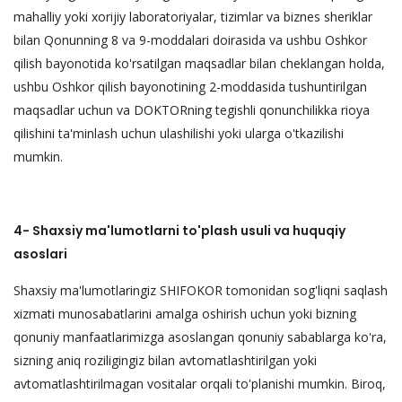
mahalliy yoki xorijiy laboratoriyalar, tizimlar va biznes sheriklar
bilan Qonunning 8 va 9-moddalari doirasida va ushbu Oshkor
qilish bayonotida ko'rsatilgan maqsadlar bilan cheklangan holda,
ushbu Oshkor qilish bayonotining 2-moddasida tushuntirilgan
maqsadlar uchun va DOKTORning tegishli qonunchilikka rioya
qilishini ta'minlash uchun ulashilishi yoki ularga o'tkazilishi
mumkin.
4- Shaxsiy ma'lumotlarni to'plash usuli va huquqiy
asoslari
Shaxsiy ma'lumotlaringiz SHIFOKOR tomonidan sog'liqni saqlash
xizmati munosabatlarini amalga oshirish uchun yoki bizning
qonuniy manfaatlarimizga asoslangan qonuniy sabablarga ko'ra,
sizning aniq roziligingiz bilan avtomatlashtirilgan yoki
avtomatlashtirilmagan vositalar orqali to'planishi mumkin. Biroq,