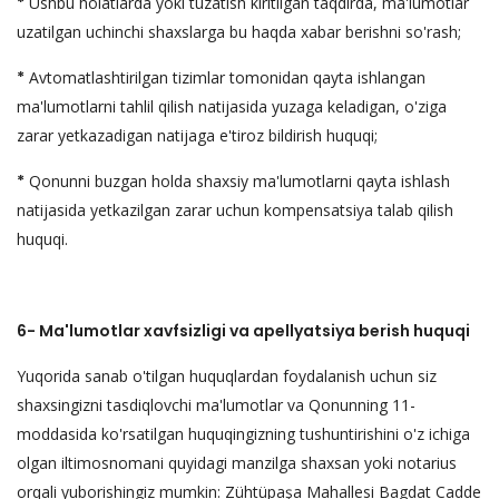
*
Ushbu holatlarda yoki tuzatish kiritilgan taqdirda, ma'lumotlar
uzatilgan uchinchi shaxslarga bu haqda xabar berishni so'rash;
*
Avtomatlashtirilgan tizimlar tomonidan qayta ishlangan
ma'lumotlarni tahlil qilish natijasida yuzaga keladigan, o'ziga
zarar yetkazadigan natijaga e'tiroz bildirish huquqi;
*
Qonunni buzgan holda shaxsiy ma'lumotlarni qayta ishlash
natijasida yetkazilgan zarar uchun kompensatsiya talab qilish
huquqi.
6- Ma'lumotlar xavfsizligi va apellyatsiya berish huquqi
Yuqorida sanab o'tilgan huquqlardan foydalanish uchun siz
shaxsingizni tasdiqlovchi ma'lumotlar va Qonunning 11-
moddasida ko'rsatilgan huquqingizning tushuntirishini o'z ichiga
olgan iltimosnomani quyidagi manzilga shaxsan yoki notarius
orqali yuborishingiz mumkin: Zühtüpaşa Mahallesi Bagdat Cadde