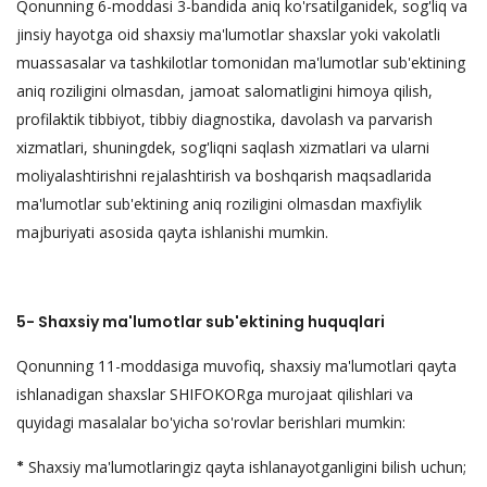
Qonunning 6-moddasi 3-bandida aniq ko'rsatilganidek, sog'liq va
jinsiy hayotga oid shaxsiy ma'lumotlar shaxslar yoki vakolatli
muassasalar va tashkilotlar tomonidan ma'lumotlar sub'ektining
aniq roziligini olmasdan, jamoat salomatligini himoya qilish,
profilaktik tibbiyot, tibbiy diagnostika, davolash va parvarish
xizmatlari, shuningdek, sog'liqni saqlash xizmatlari va ularni
moliyalashtirishni rejalashtirish va boshqarish maqsadlarida
ma'lumotlar sub'ektining aniq roziligini olmasdan maxfiylik
majburiyati asosida qayta ishlanishi mumkin.
5- Shaxsiy ma'lumotlar sub'ektining huquqlari
Qonunning 11-moddasiga muvofiq, shaxsiy ma'lumotlari qayta
ishlanadigan shaxslar SHIFOKORga murojaat qilishlari va
quyidagi masalalar bo'yicha so'rovlar berishlari mumkin:
*
Shaxsiy ma'lumotlaringiz qayta ishlanayotganligini bilish uchun;