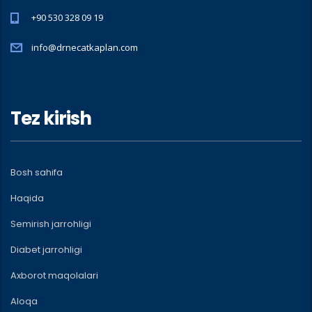
+90 530 328 09 19
info@drnecatkaplan.com
Tez kirish
Bosh sahifa
Haqida
Semirish jarrohligi
Diabet jarrohligi
Axborot maqolalari
Aloqa