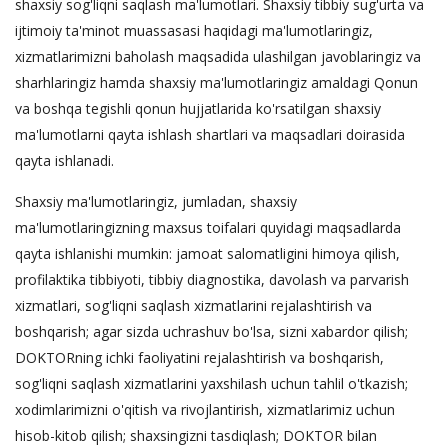
shaxsiy sog'liqni saqlash ma'lumotlari. Shaxsiy tibbiy sug'urta va
ijtimoiy ta'minot muassasasi haqidagi ma'lumotlaringiz,
xizmatlarimizni baholash maqsadida ulashilgan javoblaringiz va
sharhlaringiz hamda shaxsiy ma'lumotlaringiz amaldagi Qonun
va boshqa tegishli qonun hujjatlarida ko'rsatilgan shaxsiy
ma'lumotlarni qayta ishlash shartlari va maqsadlari doirasida
qayta ishlanadi.
Shaxsiy ma'lumotlaringiz, jumladan, shaxsiy
ma'lumotlaringizning maxsus toifalari quyidagi maqsadlarda
qayta ishlanishi mumkin: jamoat salomatligini himoya qilish,
profilaktika tibbiyoti, tibbiy diagnostika, davolash va parvarish
xizmatlari, sog'liqni saqlash xizmatlarini rejalashtirish va
boshqarish; agar sizda uchrashuv bo'lsa, sizni xabardor qilish;
DOKTORning ichki faoliyatini rejalashtirish va boshqarish,
sog'liqni saqlash xizmatlarini yaxshilash uchun tahlil o'tkazish;
xodimlarimizni o'qitish va rivojlantirish, xizmatlarimiz uchun
hisob-kitob qilish; shaxsingizni tasdiqlash; DOKTOR bilan