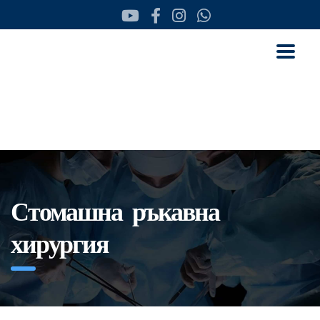
Стомашна ръкавна
хирургия