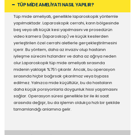
TÜP MİDE AMELİYATI NASIL YAPILIR?
Tüp mide ameliyatı, genellikle laparoskopik yöntemle
yapılmaktadır. Laparoskopik cerrahi, karın bölgesinde
beş veya altı küçük kesi yapılmasını ve prosedürün
video kamera (laparoskop) ve küçük kesilerden
yerleştirilen özel cerrahi aletlerle gerçekleştirilmesini
içerir. Bu yöntem, daha az invaziv olup hastanın
iyileşme sürecini hızlandırır ve daha az ağrıya neden
olur.Laparoskopik tüp mide ameliyatı sırasında
midenin yaklaşık %75’i çıkarılır. Ancak, bu operasyon
sırasında hiçbir bağırsak çıkarılmaz veya bypass
edilmez. Yalnızca mide küçültülür, bu da hastaların
daha küçük porsiyonlarla doygunluk hissi yaşamasını
sağlar. Operasyon süresi genellikle bir ile iki saat
arasında değişir, bu da işlemin oldukça hızlı bir şekilde
tamamlandığı anlamına gelir.