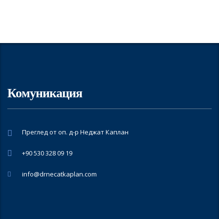
Комуникация
Преглед от оп. д-р Неджат Каплан
+90 530 328 09 19
info@drnecatkaplan.com