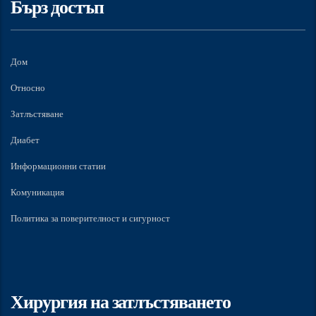
Бърз достъп
Дом
Относно
Затлъстяване
Диабет
Информационни статии
Комуникация
Политика за поверителност и сигурност
Хирургия на затлъстяването