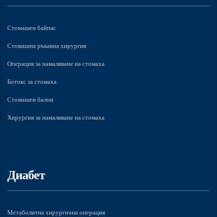
Стомашен байпас
Стомашна ръкавна хирургия
Операция за намаляване на стомаха
Ботокс за стомаха
Стомашен балон
Хирургия за намаляване на стомаха
Диабет
Метаболитна хирургична операция