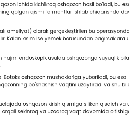
ozon ichida kichikroq oshqozon hosil bo'ladi, bu es
ning qolgan qismi fermentlar ishlab chiqarishda d
alı ameliyat) olarak gerçekleştirilen bu operasyond
karılır. Kalan kısım ise yemek borusundan bağırsaklara
zon hajmi endoskopik usulda oshqozonga suyuqlik bil
.
. Botoks oshqozon mushaklariga yuboriladi, bu esa
hqozonning bo'shashish vaqtini uzaytiradi va shu bil
lajada oshqozon kirish qismiga silikon qisqich va 
n orqali sekinroq va uzoqroq vaqt davomida o'tishi