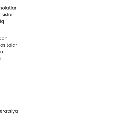
holatlar
sislar
iq
rdan
vositalar
an
i
peratsiya