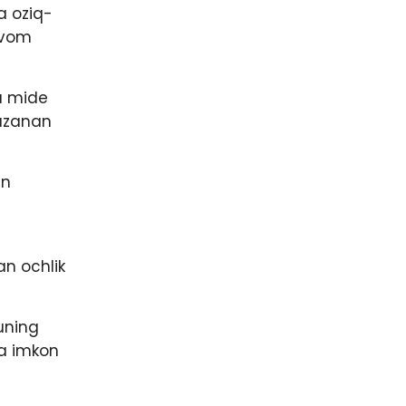
a oziq-
avom
a mide
 uzanan
an
an ochlik
uning
ga imkon