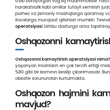
o'sib borayotgan sog'liq muammosidir. Fastfu
harakatsizlik kabi omillar tufayli semirish j
parhez va jismoniy mashqlarga qaramay va
ilovalarga murojaat qilishlari mumkin. Texnolo
operatsiyasi
Ushbu dasturga ariza topshiray
Oshqozonni kamaytirish
Oshqozonni kamaytirish operatsiyasi nima
yaşanyan insanların en çok tercih ettiği mi
%80 gibi bir kısmının kesilip çıkarılmasıdır.
obezite sorunundan kurtulmakta.
Oshqozon hajmini kama
mavjud?