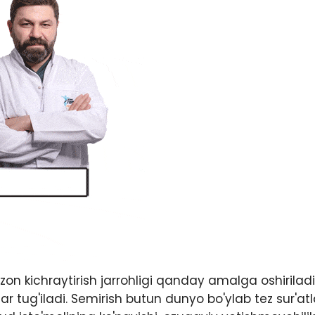
zon kichraytirish jarrohligi qanday amalga oshiriladi
lar tug'iladi. Semirish butun dunyo bo'ylab tez sur'atl