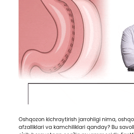
Oshqozon kichraytirish jarrohligi nima, oshqo
afzalliklari va kamchiliklari qanday? Bu savol