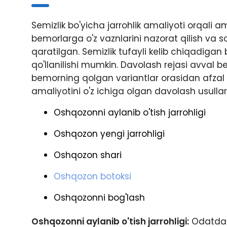
Semizlik bo'yicha jarrohlik amaliyoti orqali a
bemorlarga o'z vaznlarini nazorat qilish va 
qaratilgan. Semizlik tufayli kelib chiqadigan
qo'llanilishi mumkin. Davolash rejasi avval 
bemorning qolgan variantlar orasidan afzal ko
amaliyotini o'z ichiga olgan davolash usullari
Oshqozonni aylanib o'tish jarrohligi
Oshqozon yengi jarrohligi
Oshqozon shari
Oshqozon botoksi
Oshqozonni bog'lash
Oshqozonni aylanib o'tish jarrohligi:
Odatda m