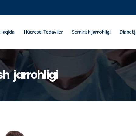
Haqida
Hücresel Tedaviler
Semirish jarrohligi
Diabet j
 jarrohligi