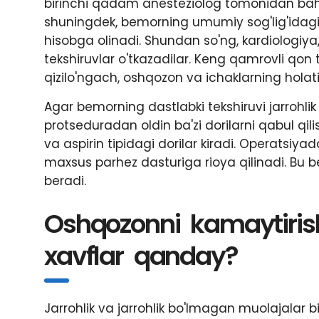
birinchi qadam anesteziolog tomonidan bahol
shuningdek, bemorning umumiy sog'lig'idagi
hisobga olinadi. Shundan so'ng, kardiologiya
tekshiruvlar o'tkazadilar. Keng qamrovli qon 
qizilo'ngach, oshqozon va ichaklarning holati 
Agar bemorning dastlabki tekshiruvi jarrohl
protseduradan oldin ba'zi dorilarni qabul qilis
va aspirin tipidagi dorilar kiradi. Operatsiy
maxsus parhez dasturiga rioya qilinadi. Bu b
beradi.
Oshqozonni kamaytirish
xavflar qanday?
Jarrohlik va jarrohlik bo'lmagan muolajalar 