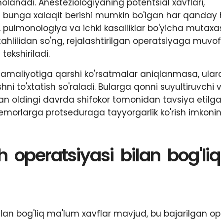
anadi. Anesteziologiyaning potentsial xavflari,
 bunga xalaqit berishi mumkin bo'lgan har qanday 
, pulmonologiya va ichki kasalliklar bo'yicha mutaxas
tahlilidan so'ng, rejalashtirilgan operatsiyaga muvof
tekshiriladi.
ik amaliyotiga qarshi ko'rsatmalar aniqlanmasa, ula
hni to'xtatish so'raladi. Bularga qonni suyultiruvchi 
adan oldingi davrda shifokor tomonidan tavsiya etilg
emorlarga protseduraga tayyorgarlik ko'rish imkonin
 operatsiyasi bilan bog'liq
bilan bog'liq ma'lum xavflar mavjud, bu bajarilgan o