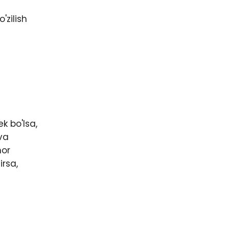
'zilish
k bo'lsa,
va
mor
irsa,