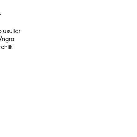
r
 usullar
o'ngra
ohlik