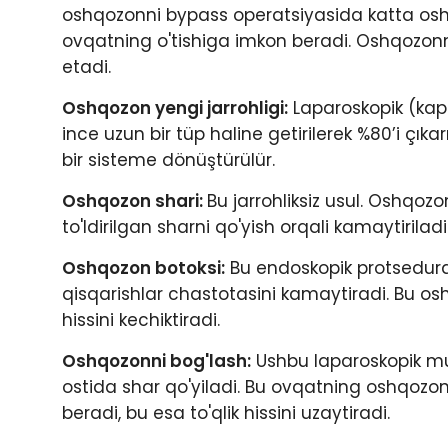
oshqozonni bypass operatsiyasida katta oshq
ovqatning o'tishiga imkon beradi. Oshqozon
etadi.
Oshqozon yengi jarrohligi:
Laparoskopik (kap
ince uzun bir tüp haline getirilerek %80’i çı
bir sisteme dönüştürülür.
Oshqozon shari:
Bu jarrohliksiz usul. Oshqo
to'ldirilgan sharni qo'yish orqali kamaytiriladi
Oshqozon botoksi:
Bu endoskopik protsedura
qisqarishlar chastotasini kamaytiradi. Bu os
hissini kechiktiradi.
Oshqozonni bog'lash:
Ushbu laparoskopik muo
ostida shar qo'yiladi. Bu ovqatning oshqozo
beradi, bu esa to'qlik hissini uzaytiradi.