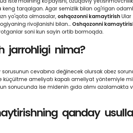
d iste'molining ko'payishi, ozuqaviy yetishmovchili
uda keng tarqalgan. Agar semizlik bilan og'rigan odam
zn yo'qota olmasalar,
oshqozonni kamaytirish
Ular
giyaning rivojlanishi bilan...
Oshqozonni kamaytiris
otganlar soni kun sayin ortib bormoqda.
 jarrohligi nima?
?
sorusunun cevabına değinecek olursak obez sorun
de küçültme ameliyatı kapalı ameliyat yöntemiyle m
 Bunun sonucunda ise midenin gıda alımı azalamakta ve
ytirishning qanday usulla