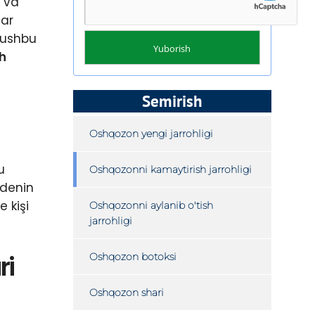
k va
lar
 ushbu
h
Semirish
Oshqozon yengi jarrohligi
u
Oshqozonni kamaytirish jarrohligi
idenin
 kişi
Oshqozonni aylanib o'tish
jarrohligi
ri
Oshqozon botoksi
Oshqozon shari