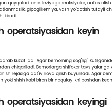
, qon quyqalari, anesteziyaga reaksiyalar, nafas olish
atlanmaslik, gipoglikemiya, vazn yo'qotish tufayli cho
hi kiradi.
h operatsiyasidan keyin
arab kuzatiladi. Agar bemorning sog'lig'i kutilganide
dan chiqariladi. Bemorlarga shifokor tavsiyalariga 
sh rejasiga qat'iy rioya qilish buyuriladi. Agar be
 yoki shish kabi biron bir noqulaylikni boshdan kech
h operatsiyasidan keyingi