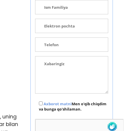
Axborot matni
Men o'qib chiqdim
va bunga qo'shilaman.
, uning
ar bilan