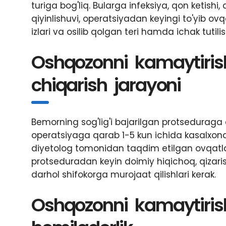
turiga bog'liq. Bularga infeksiya, qon ketishi
qiyinlishuvi, operatsiyadan keyingi to'yib ovq
izlari va osilib qolgan teri hamda ichak tutilis
Oshqozonni kamaytiris
chiqarish jarayoni
Bemorning sog'lig'i bajarilgan protseduraga q
operatsiyaga qarab 1-5 kun ichida kasalxona
diyetolog tomonidan taqdim etilgan ovqatlani
protseduradan keyin doimiy hiqichoq, qizarish
darhol shifokorga murojaat qilishlari kerak.
Oshqozonni kamaytiris