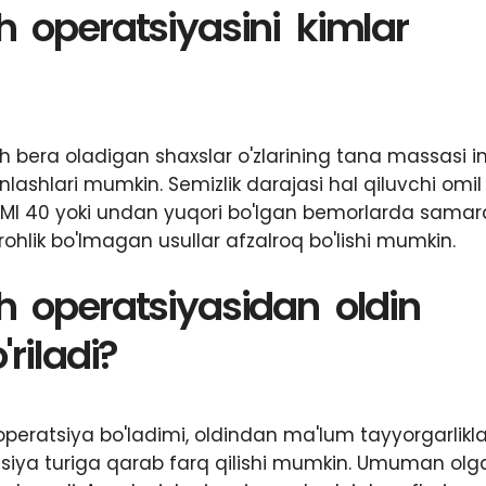
 operatsiyasini kimlar
bera oladigan shaxslar o'zlarining tana massasi i
anlashlari mumkin. Semizlik darajasi hal qiluvchi omil
r BMI 40 yoki undan yuqori bo'lgan bemorlarda samar
rohlik bo'lmagan usullar afzalroq bo'lishi mumkin.
h operatsiyasidan oldin
riladi?
z operatsiya bo'ladimi, oldindan ma'lum tayyorgarlikl
ratsiya turiga qarab farq qilishi mumkin. Umuman ol