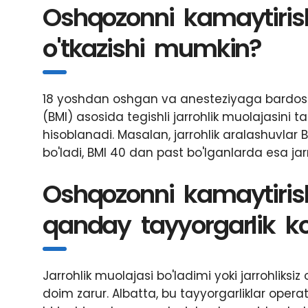
Oshqozonni kamaytirish
o'tkazishi mumkin?
18 yoshdan oshgan va anesteziyaga bardosh 
(BMI) asosida tegishli jarrohlik muolajasini t
hisoblanadi. Masalan, jarrohlik aralashuvla
bo'ladi, BMI 40 dan past bo'lganlarda esa jar
Oshqozonni kamaytiris
qanday tayyorgarlik ko'
Jarrohlik muolajasi bo'ladimi yoki jarrohliksi
doim zarur. Albatta, bu tayyorgarliklar ope