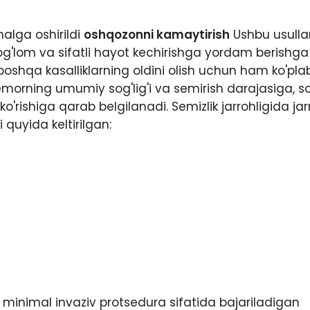
malga oshirildi
oshqozonni kamaytirish
Ushbu usulla
sog'lom va sifatli hayot kechirishga yordam berishga
 boshqa kasalliklarning oldini olish uchun ham ko'plab
bemorning umumiy sog'lig'i va semirish darajasiga, s
'rishiga qarab belgilanadi. Semizlik jarrohligida jarr
 quyida keltirilgan:
inimal invaziv protsedura sifatida bajariladigan