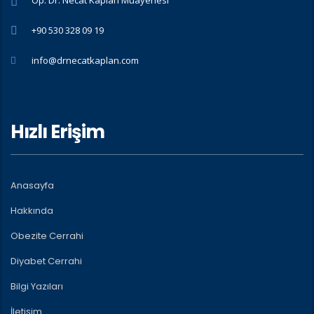
Op. Dr. Necat Kaplan Muayenesi
+90 530 328 09 19
info@drnecatkaplan.com
Hızlı Erişim
Anasayfa
Hakkında
Obezite Cerrahi
Diyabet Cerrahi
Bilgi Yazıları
İletişim