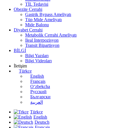
TİL Tedavisi
Obezite Cerrahi
Gastrik Bypass Ameliyatı
Tüp Mide Ameliyatı
Mide Balonu
Diyabet Cerrahi
Metabolik Cerrahi Ameliyatı
Ileal Interpozisyon
Transit Bipartisyon
BİLGİ
Bilgi Yazıları
Bilgi Videoları
İletişim
Türkçe
English
Français
O‘zbekcha
Русский
Български
العربية
Türkçe
English
Deutsch
Français