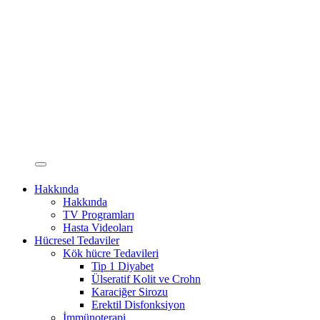
Hakkında
Hakkında
TV Programları
Hasta Videoları
Hücresel Tedaviler
Kök hücre Tedavileri
Tip 1 Diyabet
Ülseratif Kolit ve Crohn
Karaciğer Sirozu
Erektil Disfonksiyon
İmmünoterapi